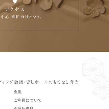
アクセス
中心 櫛田神社となり。
ディング
会議・貸しホール
おもてなし弁当
会場
ご利用について
会議用御膳