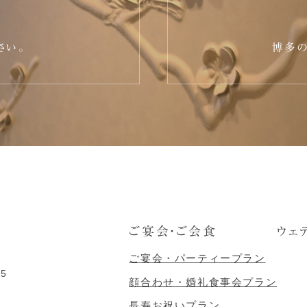
さい。
博多の
ご宴会・ご会食
ウェ
ご宴会・パーティープラン
5
顔合わせ・婚礼食事会プラン
長寿お祝いプラン